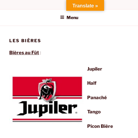
Aller
Translate »
au
Menu
contenu
principal
LES BIÈRES
Bières au Fût
:
Jupiler
Half
Panaché
Tango
Picon Bière