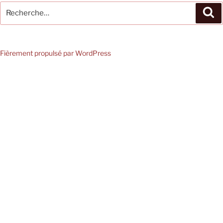
Recherche
Re
pour
:
Fièrement propulsé par WordPress