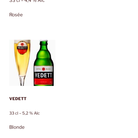
33 cl – 4,4 % Alc
Rosée
VEDETT
33 cl – 5,2 % Alc
Blonde