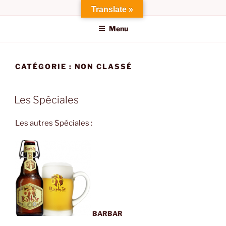
Aller
Translate »
au
Menu
contenu
principal
CATÉGORIE :
NON CLASSÉ
PUBLIÉ
Les Spéciales
LE
Les autres Spéciales :
BARBAR